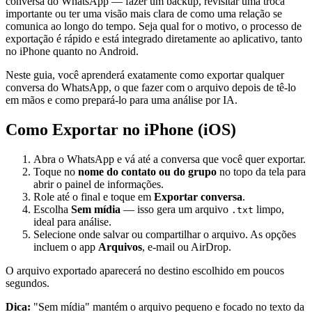
conversa do WhatsApp — fazer um backup, revisitar uma troca
importante ou ter uma visão mais clara de como uma relação se
comunica ao longo do tempo. Seja qual for o motivo, o processo de
exportação é rápido e está integrado diretamente ao aplicativo, tanto
no iPhone quanto no Android.
Neste guia, você aprenderá exatamente como exportar qualquer
conversa do WhatsApp, o que fazer com o arquivo depois de tê-lo
em mãos e como prepará-lo para uma análise por IA.
Como Exportar no iPhone (iOS)
Abra o WhatsApp e vá até a conversa que você quer exportar.
Toque no
nome do contato ou do grupo
no topo da tela para
abrir o painel de informações.
Role até o final e toque em
Exportar conversa
.
Escolha
Sem mídia
— isso gera um arquivo
limpo,
.txt
ideal para análise.
Selecione onde salvar ou compartilhar o arquivo. As opções
incluem o app
Arquivos
, e-mail ou AirDrop.
O arquivo exportado aparecerá no destino escolhido em poucos
segundos.
Dica:
"Sem mídia" mantém o arquivo pequeno e focado no texto da