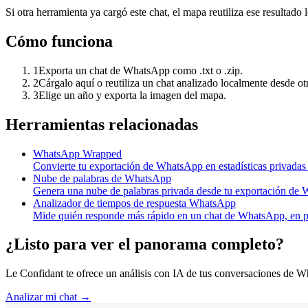
Si otra herramienta ya cargó este chat, el mapa reutiliza ese resultado l
Cómo funciona
1
Exporta un chat de WhatsApp como .txt o .zip.
2
Cárgalo aquí o reutiliza un chat analizado localmente desde ot
3
Elige un año y exporta la imagen del mapa.
Herramientas relacionadas
WhatsApp Wrapped
Convierte tu exportación de WhatsApp en estadísticas privadas 
Nube de palabras de WhatsApp
Genera una nube de palabras privada desde tu exportación de
Analizador de tiempos de respuesta WhatsApp
Mide quién responde más rápido en un chat de WhatsApp, en p
¿Listo para ver el panorama completo?
Le Confidant te ofrece un análisis con IA de tus conversaciones de 
Analizar mi chat →