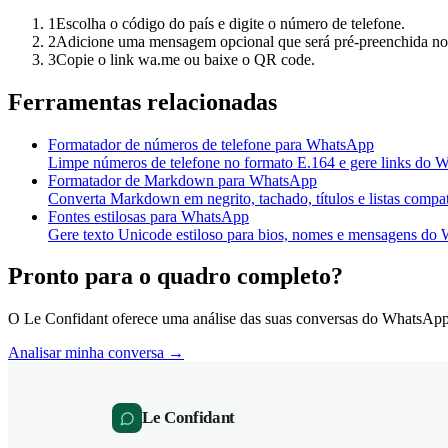
1
Escolha o código do país e digite o número de telefone.
2
Adicione uma mensagem opcional que será pré-preenchida n
3
Copie o link wa.me ou baixe o QR code.
Ferramentas relacionadas
Formatador de números de telefone para WhatsApp
Limpe números de telefone no formato E.164 e gere links do
Formatador de Markdown para WhatsApp
Converta Markdown em negrito, tachado, títulos e listas comp
Fontes estilosas para WhatsApp
Gere texto Unicode estiloso para bios, nomes e mensagens do
Pronto para o quadro completo?
O Le Confidant oferece uma análise das suas conversas do WhatsAp
Analisar minha conversa →
Le Confidant