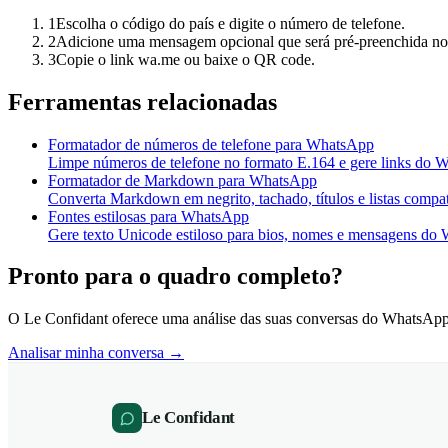
1
Escolha o código do país e digite o número de telefone.
2
Adicione uma mensagem opcional que será pré-preenchida n
3
Copie o link wa.me ou baixe o QR code.
Ferramentas relacionadas
Formatador de números de telefone para WhatsApp
Limpe números de telefone no formato E.164 e gere links do
Formatador de Markdown para WhatsApp
Converta Markdown em negrito, tachado, títulos e listas comp
Fontes estilosas para WhatsApp
Gere texto Unicode estiloso para bios, nomes e mensagens do
Pronto para o quadro completo?
O Le Confidant oferece uma análise das suas conversas do WhatsAp
Analisar minha conversa →
Le Confidant