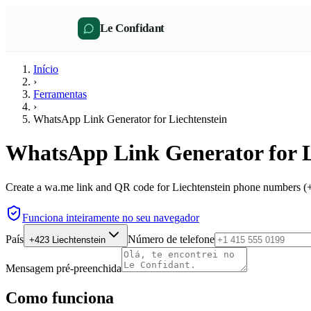
Le Confidant
Início
›
Ferramentas
›
WhatsApp Link Generator for Liechtenstein
WhatsApp Link Generator for L
Create a wa.me link and QR code for Liechtenstein phone numbers (+4
Funciona inteiramente no seu navegador
País
Número de telefone
+423
Liechtenstein
Mensagem pré-preenchida
Como funciona