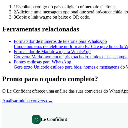
1
Escolha o código do país e digite o número de telefone.
2
Adicione uma mensagem opcional que será pré-preenchida n
3
Copie o link wa.me ou baixe o QR code.
Ferramentas relacionadas
Formatador de números de telefone para WhatsApp
Limpe números de telefone no formato E.164 e gere links do
Formatador de Markdown para WhatsApp
Converta Markdown em negrito, tachado, títulos e listas comp
Fontes estilosas para WhatsApp
Gere texto Unicode estiloso para bios, nomes e mensagens do
Pronto para o quadro completo?
O Le Confidant oferece uma análise das suas conversas do WhatsAp
Analisar minha conversa →
Le Confidant