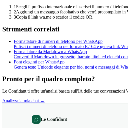
1
Scegli il prefisso internazionale e inserisci il numero di telefon
2
Aggiungi un messaggio facoltativo che verrà precompilato i
3
Copia il link wa.me o scarica il codice QR.
Strumenti correlati
Formattatore di numeri di telefono per WhatsApp
Pulisci i numeri di telefono nel formato E.164 e genera link W
Formattatore da Markdown a WhatsApp
Converti il Markdown in grassetto, barrato, titoli ed elenchi c
Font eleganti per WhatsApp
Genera testo Unicode elegante per bio, nomi e messaggi di Wh
Pronto per il quadro completo?
Le Confidant ti offre un'analisi basata sull'IA delle tue conversazi
Analizza la mia chat →
Le Confidant