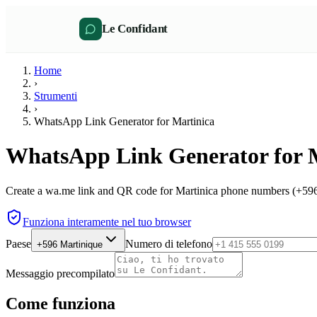
Le Confidant
Home
›
Strumenti
›
WhatsApp Link Generator for Martinica
WhatsApp Link Generator for 
Create a wa.me link and QR code for Martinica phone numbers (+596)
Funziona interamente nel tuo browser
Paese
Numero di telefono
+596
Martinique
Messaggio precompilato
Come funziona