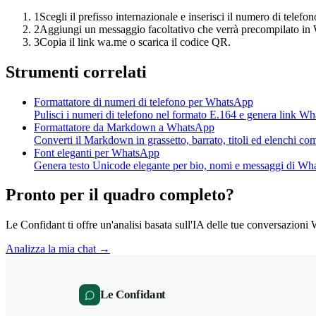
1
Scegli il prefisso internazionale e inserisci il numero di telefon
2
Aggiungi un messaggio facoltativo che verrà precompilato i
3
Copia il link wa.me o scarica il codice QR.
Strumenti correlati
Formattatore di numeri di telefono per WhatsApp
Pulisci i numeri di telefono nel formato E.164 e genera link W
Formattatore da Markdown a WhatsApp
Converti il Markdown in grassetto, barrato, titoli ed elenchi c
Font eleganti per WhatsApp
Genera testo Unicode elegante per bio, nomi e messaggi di Wh
Pronto per il quadro completo?
Le Confidant ti offre un'analisi basata sull'IA delle tue conversazi
Analizza la mia chat →
Le Confidant