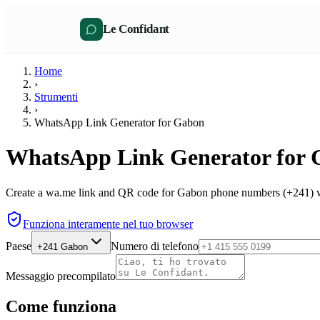
Le Confidant
Home
›
Strumenti
›
WhatsApp Link Generator for Gabon
WhatsApp Link Generator for
Create a wa.me link and QR code for Gabon phone numbers (+241) wi
Funziona interamente nel tuo browser
Paese
Numero di telefono
+241
Gabon
Messaggio precompilato
Come funziona