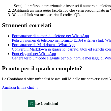
1
Scegli il prefisso internazionale e inserisci il numero di telefon
2
Aggiungi un messaggio facoltativo che verrà precompilato i
3
Copia il link wa.me o scarica il codice QR.
Strumenti correlati
Formattatore di numeri di telefono per WhatsApp
Pulisci i numeri di telefono nel formato E.164 e genera link W
Formattatore da Markdown a WhatsApp
Converti il Markdown in grassetto, barrato, titoli ed elenchi c
Font eleganti per WhatsApp
Genera testo Unicode elegante per bio, nomi e messaggi di Wh
Pronto per il quadro completo?
Le Confidant ti offre un'analisi basata sull'IA delle tue conversazi
Analizza la mia chat →
Le Confidant