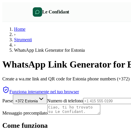
Le Confidant
Home
›
Strumenti
›
WhatsApp Link Generator for Estonia
WhatsApp Link Generator for E
Create a wa.me link and QR code for Estonia phone numbers (+372) w
Funziona interamente nel tuo browser
Paese
Numero di telefono
+372
Estonia
Messaggio precompilato
Come funziona