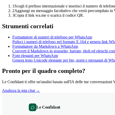
1
Scegli il prefisso internazionale e inserisci il numero di telefon
2
Aggiungi un messaggio facoltativo che verrà precompilato i
3
Copia il link wa.me o scarica il codice QR.
Strumenti correlati
Formattatore di numeri di telefono per WhatsApp
Pulisci i numeri di telefono nel formato E.164 e genera link W
Formattatore da Markdown a WhatsApp
Converti il Markdown in grassetto, barrato, titoli ed elenchi c
Font eleganti per WhatsApp
Genera testo Unicode elegante per bio, nomi e messaggi di Wh
Pronto per il quadro completo?
Le Confidant ti offre un'analisi basata sull'IA delle tue conversazi
Analizza la mia chat →
Le Confidant