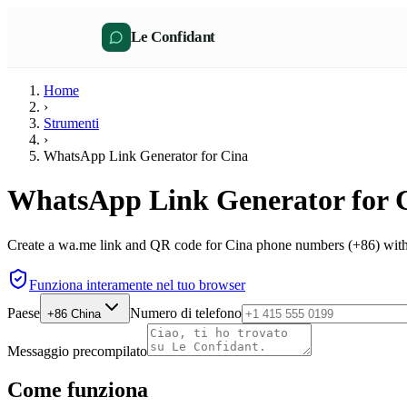
Le Confidant
Home
›
Strumenti
›
WhatsApp Link Generator for Cina
WhatsApp Link Generator for 
Create a wa.me link and QR code for Cina phone numbers (+86) witho
Funziona interamente nel tuo browser
Paese
Numero di telefono
+86
China
Messaggio precompilato
Come funziona