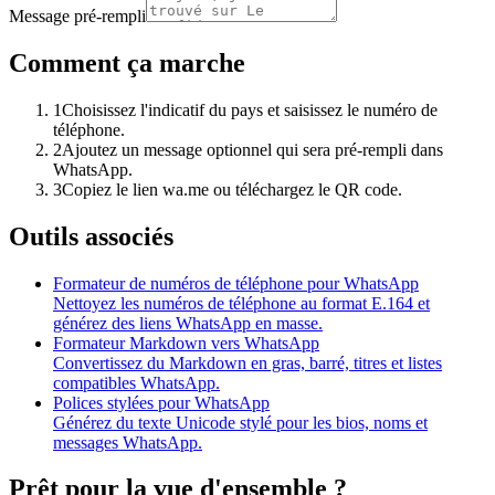
Message pré-rempli
Comment ça marche
1
Choisissez l'indicatif du pays et saisissez le numéro de
téléphone.
2
Ajoutez un message optionnel qui sera pré-rempli dans
WhatsApp.
3
Copiez le lien wa.me ou téléchargez le QR code.
Outils associés
Formateur de numéros de téléphone pour WhatsApp
Nettoyez les numéros de téléphone au format E.164 et
générez des liens WhatsApp en masse.
Formateur Markdown vers WhatsApp
Convertissez du Markdown en gras, barré, titres et listes
compatibles WhatsApp.
Polices stylées pour WhatsApp
Générez du texte Unicode stylé pour les bios, noms et
messages WhatsApp.
Prêt pour la vue d'ensemble ?