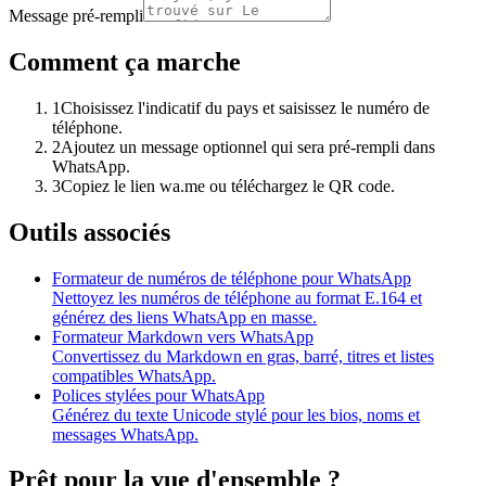
Message pré-rempli
Comment ça marche
1
Choisissez l'indicatif du pays et saisissez le numéro de
téléphone.
2
Ajoutez un message optionnel qui sera pré-rempli dans
WhatsApp.
3
Copiez le lien wa.me ou téléchargez le QR code.
Outils associés
Formateur de numéros de téléphone pour WhatsApp
Nettoyez les numéros de téléphone au format E.164 et
générez des liens WhatsApp en masse.
Formateur Markdown vers WhatsApp
Convertissez du Markdown en gras, barré, titres et listes
compatibles WhatsApp.
Polices stylées pour WhatsApp
Générez du texte Unicode stylé pour les bios, noms et
messages WhatsApp.
Prêt pour la vue d'ensemble ?