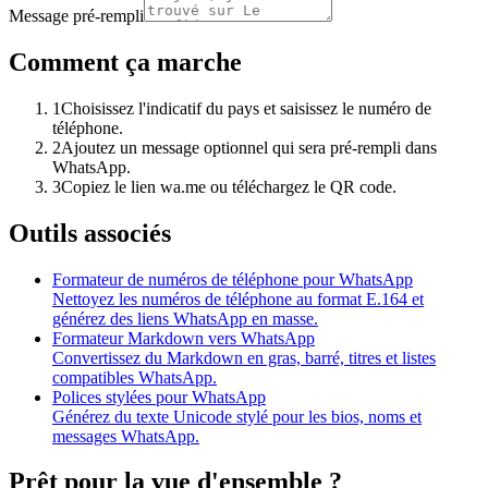
Message pré-rempli
Comment ça marche
1
Choisissez l'indicatif du pays et saisissez le numéro de
téléphone.
2
Ajoutez un message optionnel qui sera pré-rempli dans
WhatsApp.
3
Copiez le lien wa.me ou téléchargez le QR code.
Outils associés
Formateur de numéros de téléphone pour WhatsApp
Nettoyez les numéros de téléphone au format E.164 et
générez des liens WhatsApp en masse.
Formateur Markdown vers WhatsApp
Convertissez du Markdown en gras, barré, titres et listes
compatibles WhatsApp.
Polices stylées pour WhatsApp
Générez du texte Unicode stylé pour les bios, noms et
messages WhatsApp.
Prêt pour la vue d'ensemble ?