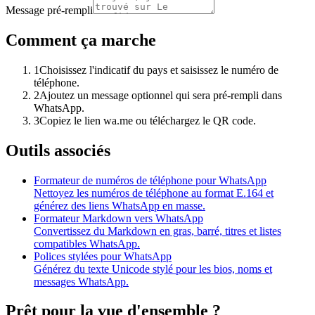
Message pré-rempli
Comment ça marche
1
Choisissez l'indicatif du pays et saisissez le numéro de
téléphone.
2
Ajoutez un message optionnel qui sera pré-rempli dans
WhatsApp.
3
Copiez le lien wa.me ou téléchargez le QR code.
Outils associés
Formateur de numéros de téléphone pour WhatsApp
Nettoyez les numéros de téléphone au format E.164 et
générez des liens WhatsApp en masse.
Formateur Markdown vers WhatsApp
Convertissez du Markdown en gras, barré, titres et listes
compatibles WhatsApp.
Polices stylées pour WhatsApp
Générez du texte Unicode stylé pour les bios, noms et
messages WhatsApp.
Prêt pour la vue d'ensemble ?