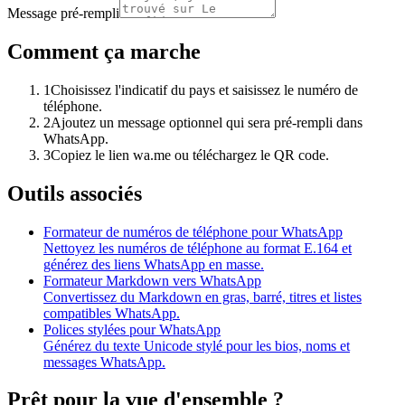
Message pré-rempli
Comment ça marche
1
Choisissez l'indicatif du pays et saisissez le numéro de
téléphone.
2
Ajoutez un message optionnel qui sera pré-rempli dans
WhatsApp.
3
Copiez le lien wa.me ou téléchargez le QR code.
Outils associés
Formateur de numéros de téléphone pour WhatsApp
Nettoyez les numéros de téléphone au format E.164 et
générez des liens WhatsApp en masse.
Formateur Markdown vers WhatsApp
Convertissez du Markdown en gras, barré, titres et listes
compatibles WhatsApp.
Polices stylées pour WhatsApp
Générez du texte Unicode stylé pour les bios, noms et
messages WhatsApp.
Prêt pour la vue d'ensemble ?