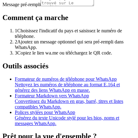
Message pré-rempli
Comment ça marche
1
Choisissez l'indicatif du pays et saisissez le numéro de
téléphone.
2
Ajoutez un message optionnel qui sera pré-rempli dans
WhatsApp.
3
Copiez le lien wa.me ou téléchargez le QR code.
Outils associés
Formateur de numéros de téléphone pour WhatsApp
Nettoyez les numéros de téléphone au format E.164 et
générez des liens WhatsApp en masse.
Formateur Markdown vers WhatsApp
Convertissez du Markdown en gras, barré, titres et listes
compatibles WhatsApp.
Polices stylées pour WhatsApp
Générez du texte Unicode stylé pour les bios, noms et
messages WhatsApp.
Prêt pour la vue d'ensemble ?