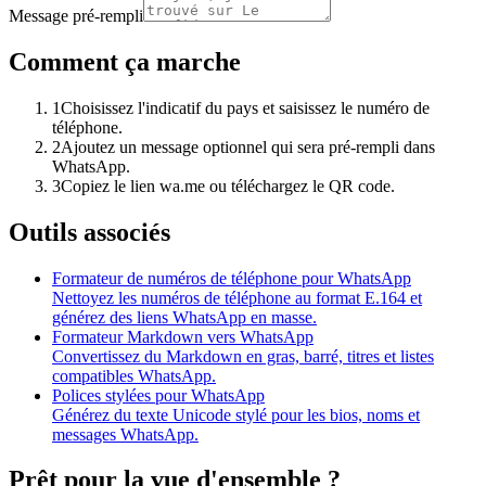
Message pré-rempli
Comment ça marche
1
Choisissez l'indicatif du pays et saisissez le numéro de
téléphone.
2
Ajoutez un message optionnel qui sera pré-rempli dans
WhatsApp.
3
Copiez le lien wa.me ou téléchargez le QR code.
Outils associés
Formateur de numéros de téléphone pour WhatsApp
Nettoyez les numéros de téléphone au format E.164 et
générez des liens WhatsApp en masse.
Formateur Markdown vers WhatsApp
Convertissez du Markdown en gras, barré, titres et listes
compatibles WhatsApp.
Polices stylées pour WhatsApp
Générez du texte Unicode stylé pour les bios, noms et
messages WhatsApp.
Prêt pour la vue d'ensemble ?