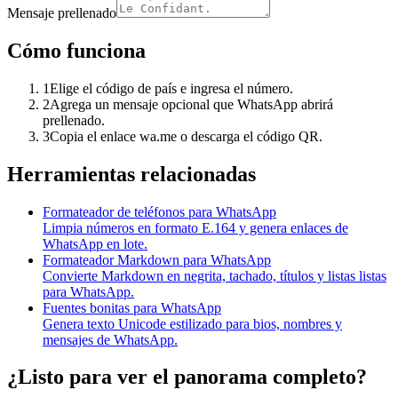
Mensaje prellenado
Cómo funciona
1
Elige el código de país e ingresa el número.
2
Agrega un mensaje opcional que WhatsApp abrirá
prellenado.
3
Copia el enlace wa.me o descarga el código QR.
Herramientas relacionadas
Formateador de teléfonos para WhatsApp
Limpia números en formato E.164 y genera enlaces de
WhatsApp en lote.
Formateador Markdown para WhatsApp
Convierte Markdown en negrita, tachado, títulos y listas listas
para WhatsApp.
Fuentes bonitas para WhatsApp
Genera texto Unicode estilizado para bios, nombres y
mensajes de WhatsApp.
¿Listo para ver el panorama completo?