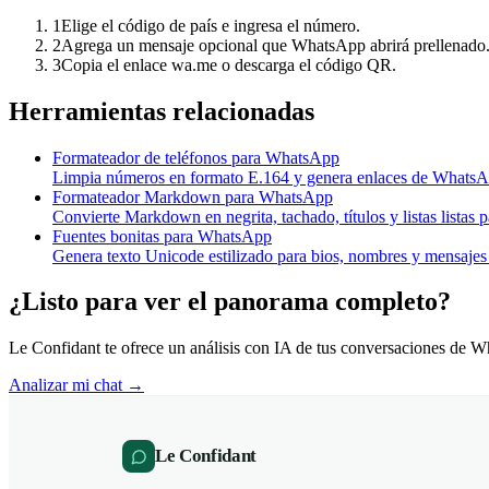
1
Elige el código de país e ingresa el número.
2
Agrega un mensaje opcional que WhatsApp abrirá prellenado
3
Copia el enlace wa.me o descarga el código QR.
Herramientas relacionadas
Formateador de teléfonos para WhatsApp
Limpia números en formato E.164 y genera enlaces de WhatsAp
Formateador Markdown para WhatsApp
Convierte Markdown en negrita, tachado, títulos y listas listas
Fuentes bonitas para WhatsApp
Genera texto Unicode estilizado para bios, nombres y mensaje
¿Listo para ver el panorama completo?
Le Confidant te ofrece un análisis con IA de tus conversaciones de 
Analizar mi chat →
Le Confidant