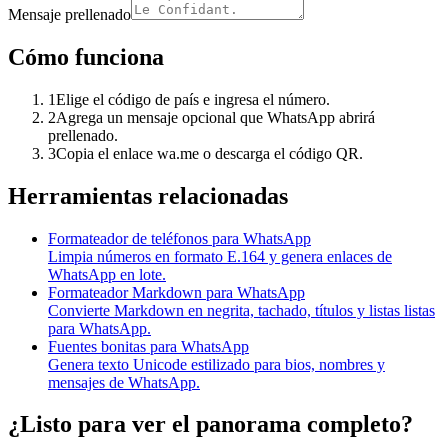
Mensaje prellenado
Cómo funciona
1
Elige el código de país e ingresa el número.
2
Agrega un mensaje opcional que WhatsApp abrirá
prellenado.
3
Copia el enlace wa.me o descarga el código QR.
Herramientas relacionadas
Formateador de teléfonos para WhatsApp
Limpia números en formato E.164 y genera enlaces de
WhatsApp en lote.
Formateador Markdown para WhatsApp
Convierte Markdown en negrita, tachado, títulos y listas listas
para WhatsApp.
Fuentes bonitas para WhatsApp
Genera texto Unicode estilizado para bios, nombres y
mensajes de WhatsApp.
¿Listo para ver el panorama completo?