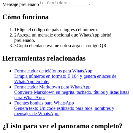
Mensaje prellenado
Cómo funciona
1
Elige el código de país e ingresa el número.
2
Agrega un mensaje opcional que WhatsApp abrirá
prellenado.
3
Copia el enlace wa.me o descarga el código QR.
Herramientas relacionadas
Formateador de teléfonos para WhatsApp
Limpia números en formato E.164 y genera enlaces de
WhatsApp en lote.
Formateador Markdown para WhatsApp
Convierte Markdown en negrita, tachado, títulos y listas listas
para WhatsApp.
Fuentes bonitas para WhatsApp
Genera texto Unicode estilizado para bios, nombres y
mensajes de WhatsApp.
¿Listo para ver el panorama completo?