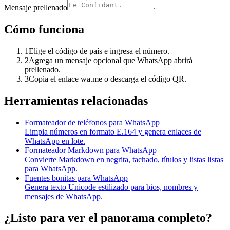
Mensaje prellenado
Cómo funciona
1
Elige el código de país e ingresa el número.
2
Agrega un mensaje opcional que WhatsApp abrirá
prellenado.
3
Copia el enlace wa.me o descarga el código QR.
Herramientas relacionadas
Formateador de teléfonos para WhatsApp
Limpia números en formato E.164 y genera enlaces de
WhatsApp en lote.
Formateador Markdown para WhatsApp
Convierte Markdown en negrita, tachado, títulos y listas listas
para WhatsApp.
Fuentes bonitas para WhatsApp
Genera texto Unicode estilizado para bios, nombres y
mensajes de WhatsApp.
¿Listo para ver el panorama completo?