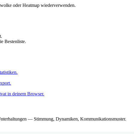
ortwolke oder Heatmap wiederverwenden.
t.
e Bestenliste.
atistiken.
xport.
vat in deinem Browser.
pp-Unterhaltungen — Stimmung, Dynamiken, Kommunikationsmuster.