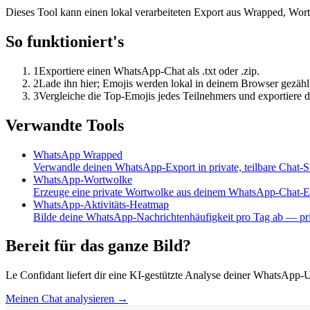
Dieses Tool kann einen lokal verarbeiteten Export aus Wrapped, W
So funktioniert's
1
Exportiere einen WhatsApp-Chat als .txt oder .zip.
2
Lade ihn hier; Emojis werden lokal in deinem Browser gezähl
3
Vergleiche die Top-Emojis jedes Teilnehmers und exportiere di
Verwandte Tools
WhatsApp Wrapped
Verwandle deinen WhatsApp-Export in private, teilbare Chat-St
WhatsApp-Wortwolke
Erzeuge eine private Wortwolke aus deinem WhatsApp-Chat-E
WhatsApp-Aktivitäts-Heatmap
Bilde deine WhatsApp-Nachrichtenhäufigkeit pro Tag ab — pri
Bereit für das ganze Bild?
Le Confidant liefert dir eine KI-gestützte Analyse deiner WhatsA
Meinen Chat analysieren →