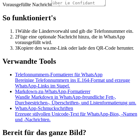
Vorausgefüllte Nachricht
So funktioniert's
1
Wähle die Ländervorwahl und gib die Telefonnummer ein.
2
Füge eine optionale Nachricht hinzu, die in WhatsApp
vorausgefüllt wird.
3
Kopiere den wa.me-Link oder lade den QR-Code herunter.
Verwandte Tools
Telefonnummern-Formatierer für WhatsApp
Bereinige Telefonnummern ins E.164-Format und erzeuge
WhatsApp-Links im Stapel.
Markdown-zu-WhatsApp-Formatierer
Wandle Markdown in WhatsApp-freundliche Fett-,
Durchgestrichen-, Überschriften- und Listenformatierung um.
WhatsApp-Schmuckschriften
Erzeuge stilvollen Unicode-Text für WhatsApp-Bios, -Namen
und -Nachrichten.
Bereit für das ganze Bild?