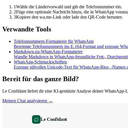
1
Wähle die Ländervorwahl und gib die Telefonnummer ein.
2
Füge eine optionale Nachricht hinzu, die in WhatsApp vorausg
3
Kopiere den wa.me-Link oder lade den QR-Code herunter.
Verwandte Tools
Telefonnummern-Formatierer für WhatsApp
Bereinige Telefonnummern ins E.164-Format und erzeuge Wha
Markdown-zu-WhatsApp-Formatierer
Wandle Markdown in WhatsApp-freundliche Fett-, Durchgestric
WhatsApp-Schmuckschriften
Erzeuge stilvollen Unicode-Text für WhatsApp-Bios, -Namen 
Bereit für das ganze Bild?
Le Confidant liefert dir eine KI-gestützte Analyse deiner WhatsA
Meinen Chat analysieren →
Le Confidant