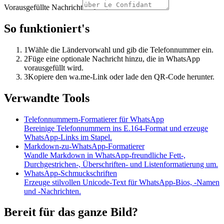
Vorausgefüllte Nachricht
So funktioniert's
1
Wähle die Ländervorwahl und gib die Telefonnummer ein.
2
Füge eine optionale Nachricht hinzu, die in WhatsApp
vorausgefüllt wird.
3
Kopiere den wa.me-Link oder lade den QR-Code herunter.
Verwandte Tools
Telefonnummern-Formatierer für WhatsApp
Bereinige Telefonnummern ins E.164-Format und erzeuge
WhatsApp-Links im Stapel.
Markdown-zu-WhatsApp-Formatierer
Wandle Markdown in WhatsApp-freundliche Fett-,
Durchgestrichen-, Überschriften- und Listenformatierung um.
WhatsApp-Schmuckschriften
Erzeuge stilvollen Unicode-Text für WhatsApp-Bios, -Namen
und -Nachrichten.
Bereit für das ganze Bild?