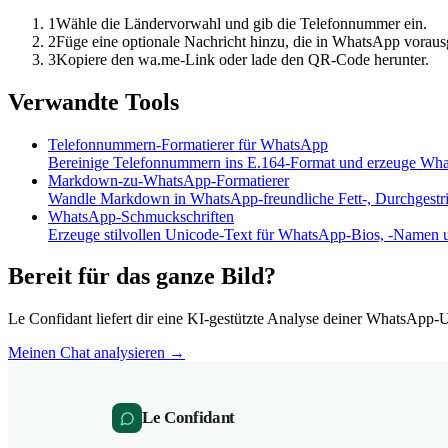
1
Wähle die Ländervorwahl und gib die Telefonnummer ein.
2
Füge eine optionale Nachricht hinzu, die in WhatsApp vorausg
3
Kopiere den wa.me-Link oder lade den QR-Code herunter.
Verwandte Tools
Telefonnummern-Formatierer für WhatsApp
Bereinige Telefonnummern ins E.164-Format und erzeuge Wha
Markdown-zu-WhatsApp-Formatierer
Wandle Markdown in WhatsApp-freundliche Fett-, Durchgestric
WhatsApp-Schmuckschriften
Erzeuge stilvollen Unicode-Text für WhatsApp-Bios, -Namen 
Bereit für das ganze Bild?
Le Confidant liefert dir eine KI-gestützte Analyse deiner WhatsA
Meinen Chat analysieren →
Le Confidant